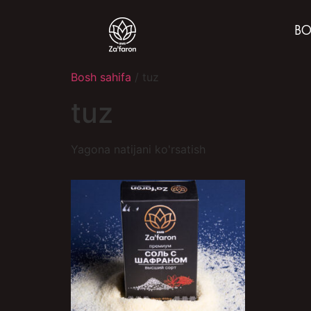
BO
Bosh sahifa
/ tuz
tuz
Yagona natijani ko'rsatish