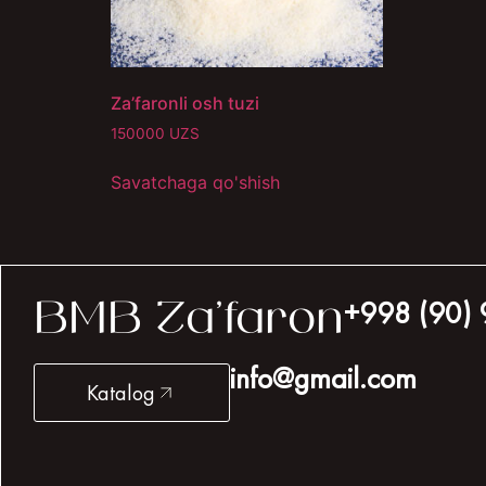
Za’faronli osh tuzi
150000
UZS
Savatchaga qo'shish
+998 (90) 
BMB Za’faron
info@gmail.com
Katalog