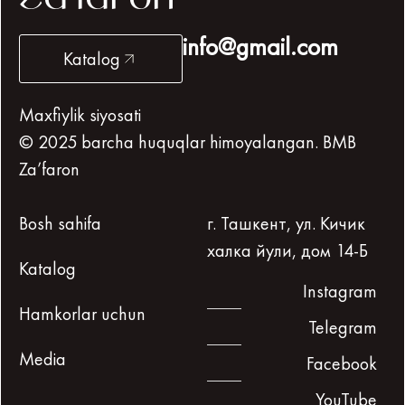
info@gmail.com
Katalog
Maxfiylik siyosati
© 2025 barcha huquqlar himoyalangan. BMB
Za’faron
Bosh sahifa
г. Ташкент, ул. Кичик
халка йули, дом 14-Б
Katalog
Instagram
Hamkorlar uchun
Telegram
Media
Facebook
YouTube