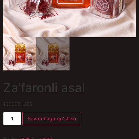
Za’faronli asal
150000
UZS
Savatchaga qo'shish
Bo'lim:
asal
Tag:
asal