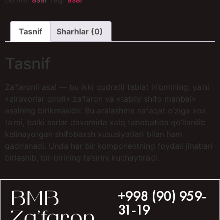
Tasnif
Sharhlar (0)
Tasnif
Za’faronli asal — bu ikki qudratli tabiat in’omining, ya’ni
«ziravorlar qiroli» za’faron va «tabiiy shifo manbai»
asalning birikmasidir. Bu aralashma nafaqat o’ziga xos
ta’mi, balki asrlar davomida xalq tabobatida qo’llanilib
kelinayotgan shifobaxsh xususiyatlari bilan ham
qadrlanadi. Unda har bir komponentning foydali jihatlari
birlashib, bir-birining ta’sirini kuchaytiradi.
+998 (90) 959-
BMB
31-19
Za’faron