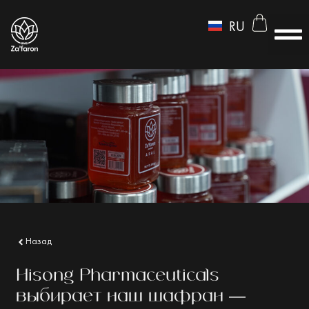
UZ
RU
EN
Назад
Hisong Pharmaceuticals
выбирает наш шафран —