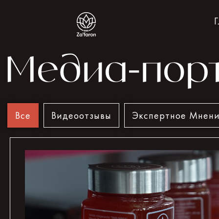
Медиа-пор
Все
Видеоотзывы
Экспертное Мнен