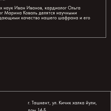
 наук Иван Иванов, кардиолог Ольга
ог Марина Коваль делятся научными
дающими качество нашего шафрана и его
г. Ташкент, ул. Кичик халка йули,
дом 14-Б