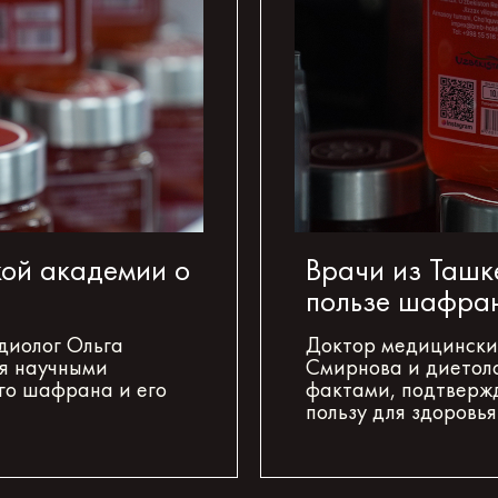
кой академии о
Врачи из Ташк
пользе шафра
диолог Ольга
Доктор медицинских
ся научными
Смирнова и диетол
го шафрана и его
фактами, подтверж
пользу для здоровья